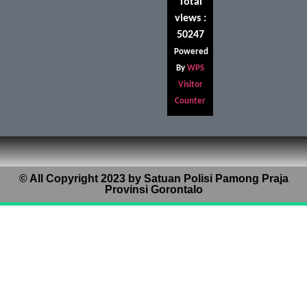
Total
views :
50247
Powered
By
WPS
Visitor
Counter
© All Copyright 2023 by Satuan Polisi Pamong Praja
Provinsi Gorontalo