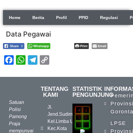
Home
Berita
Profil
PPID
Regulasi
P
Data Pegawai
Whatsapp
Print
Email
Share
0
Facebook
WhatsApp
Telegram
Copy
Link
TENTANG
STATISTIK
INFORMA
KAMI
PENGUNJUNG
Pemeri
Satuan
Provins
Jl.
Polisi
0
2
Goronta
Jend.Sudirman,
Pamong
5
6
Kel.Limba U II,
LPSE
Praja
5
0
Kec.Kota
mempunyai
Provins