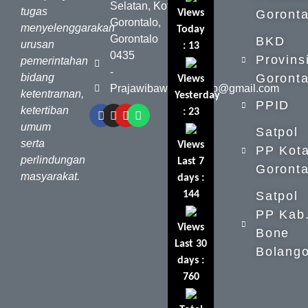
Selatan, Kota
tugas
Views
Goronta
Gorontalo,
menyelenggarakan
Today
Gorontalo
BKD
urusan
: 13
0435
Provins
pemerintahan
-
bidang
Goronta
Views
Prajawibawa.prov.gtlo@gmail.com
ketentraman,
Yesterday
PPID
ketertiban
: 23
umum
Satpol
serta
Views
PP Kot
perlindungan
Last 7
Goronta
masyarakat.
days :
144
Satpol
PP Kab
Views
Bone
Last 30
Bolang
days :
760