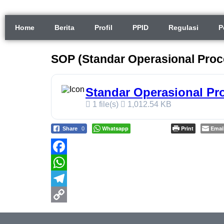
Home
Berita
Profil
PPID
Regulasi
P
SOP (Standar Operasional Proc
Standar Operasional Pr
1 file(s)
1,012.54 KB
Whatsapp
Print
Emai
Share
0
Facebook
WhatsApp
Telegram
Copy