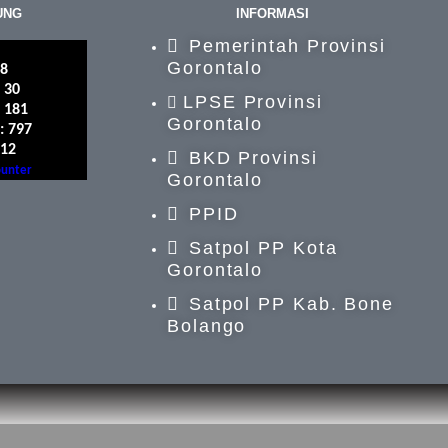
UNG
INFORMASI
Pemerintah Provinsi
Gorontalo
48
 30
LPSE Provinsi
: 181
Gorontalo
: 797
312
BKD Provinsi
ounter
Gorontalo
PPID
Satpol PP Kota
Gorontalo
Satpol PP Kab. Bone
Bolango