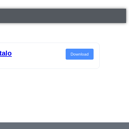
talo
Download