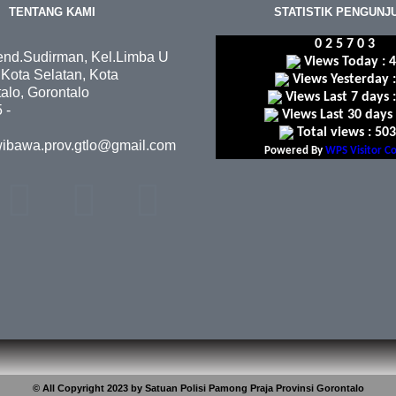
TENTANG KAMI
STATISTIK PENGUNJ
0
2
5
7
0
3
Jend.Sudirman, Kel.Limba U
Views Today : 
c.Kota Selatan, Kota
Views Yesterday :
alo, Gorontalo
Views Last 7 days 
 -
Views Last 30 days 
Total views : 50
wibawa.prov.gtlo@gmail.com
Powered By
WPS Visitor C
© All Copyright 2023 by Satuan Polisi Pamong Praja Provinsi Gorontalo