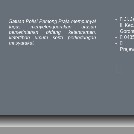
Link
Jl. 
Satuan Polisi Pamong Praja mempunyai
II, Ke
tugas menyelenggarakan urusan
Goront
pemerintahan bidang ketentraman,
0435
ketertiban umum serta perlindungan
masyarakat.
Praja