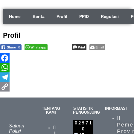
Home
Berita
Profil
PPID
Regulasi
P
Profil
Whatsapp
Print
Email
Share
0
Facebook
WhatsApp
Telegram
Copy
Link
TENTANG
STATISTIK
INFORMASI
KAMI
PENGUNJUNG
0
2
5
7
1
Pemer
Satuan
0
Provi
Polisi
Jl.