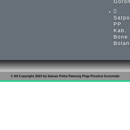
Goron
Satpo
PP
Kab.
Bone
Bolan
© All Copyright 2023 by Satuan Polisi Pamong Praja Provinsi Gorontalo